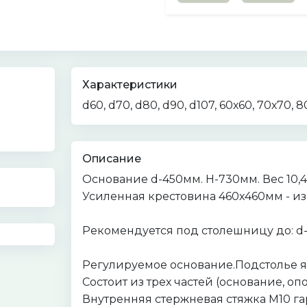
Характеристики
d60, d70, d80, d90, d107, 60х60, 70х70, 8
Описание
Основание d-450мм. H-730мм. Вес 10,4
Усиленная крестовина 460х460мм - и
Рекомендуется под столешницу до: d
Регулируемое основание.Подстолье яв
Состоит из трех частей (основание, о
Внутренняя стержневая стяжка М10 г