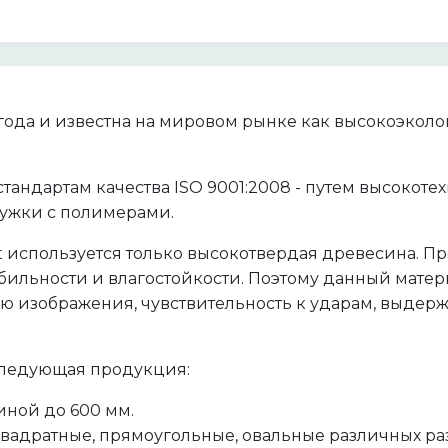
6 года и известна на мировом рынке как высокоэко
стандартам качества ISO 9001:2008 - путем высокот
ружки с полимерами.
t используется только высокотвердая древесина. П
ильности и влагостойкости. Поэтому данный мате
 изображения, чувствительность к ударам, выдержи
 следующая продукция:
ной до 600 мм.
квадратные, прямоугольные, овальные различных р