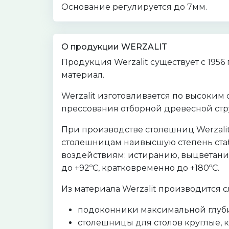
Основание регулируется до 7мм.
О продукции WERZALIT
Продукция Werzalit существует с 195
материал.
Werzalit изготовливается по высоким 
прессования отборной древесной ст
При производстве столешниц Werzali
столешницам наивысшую степень стаб
воздействиям: истиранию, выцветанию
до +92ºС, кратковременно до +180ºС.
Из материала Werzalit производится
подоконники максимальной глуби
столешницы для столов круглые, 