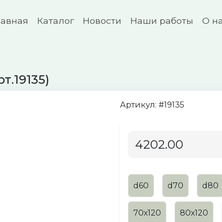
лавная
Каталог
Новости
Наши работы
О н
)
т.19135)
Артикул: #19135
4202.00
d60
d70
d80
70х120
80х120