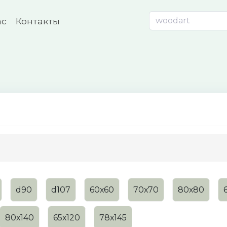
ас
Контакты
d90
d107
60х60
70х70
80х80
80х140
65х120
78х145