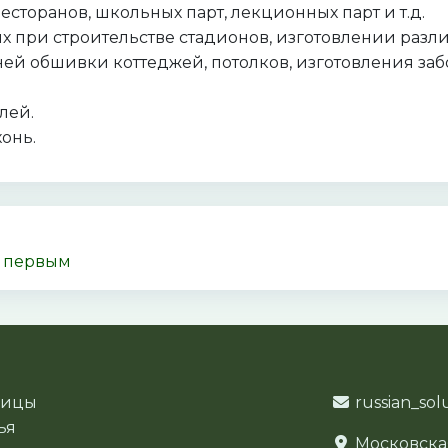
есторанов, школьных парт, лекционных парт и т.д.
х при строительстве стадионов, изготовлении разл
й обшивки коттеджей, потолков, изготовления заб
лей.
онь.
в первым
ницы
russian_sol
ья
Московская