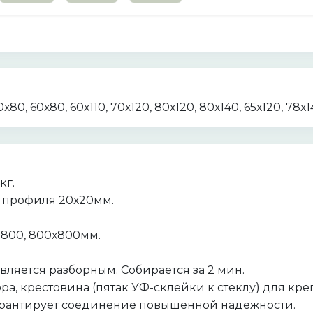
0х80, 60х80, 60х110, 70х120, 80х120, 80х140, 65х120, 78х1
кг.
з профиля 20х20мм.
-800, 800х800мм.
ляется разборным. Собирается за 2 мин.
пора, крестовина (пятак УФ-склейки к стеклу) для к
арантирует соединение повышенной надежности.