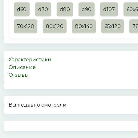
d60
d70
d80
d90
d107
60х
70х120
80х120
80х140
65х120
78
Характеристики
Описание
Отзывы
Вы недавно смотрели