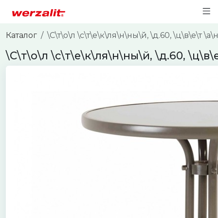
Каталог
\С\т\о\л \с\т\е\к\ля\н\ны\й, \д.60, \ц\в\е\т \а\
\С\т\о\л \с\т\е\к\ля\н\ны\й, \д.60, \ц\в\