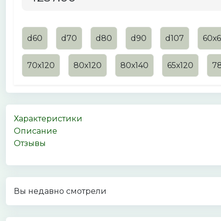
d60
d70
d80
d90
d107
60х
70х120
80х120
80х140
65х120
78
Характеристики
Описание
Отзывы
Вы недавно смотрели